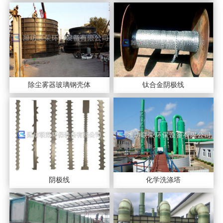
除尘雾器玻璃钢壳体
钛合金阴极线
阴极线
化学洗涤塔