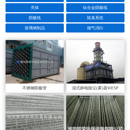
壳体
钛合金阴极线
阴极线
除臭系统
玻璃钢制品
烟气消白
不锈钢阳极管
湿式静电除尘(雾)器WESP