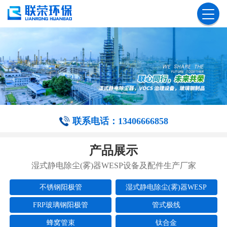
联系电话：13406666858
产品展示
湿式静电除尘(雾)器WESP设备及配件生产厂家
不锈钢阳极管
湿式静电除尘(雾)器WESP
FRP玻璃钢阳极管
管式极线
蜂窝管束
钛合金