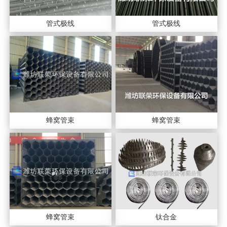
管式极线
管式极线
蜂窝管束
蜂窝管束
蜂窝管束
钛合金