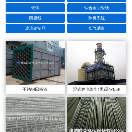
壳体
钛合金阴极线
阴极线
除臭系统
玻璃钢制品
烟气消白
不锈钢阳极管
湿式静电除尘(雾)器WESP