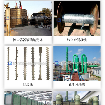
除尘雾器玻璃钢壳体
钛合金阴极线
阴极线
化学洗涤塔