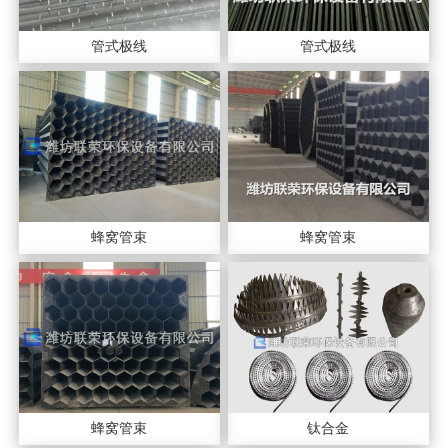
管式极线
管式极线
蜂窝管束
蜂窝管束
蜂窝管束
钛合金