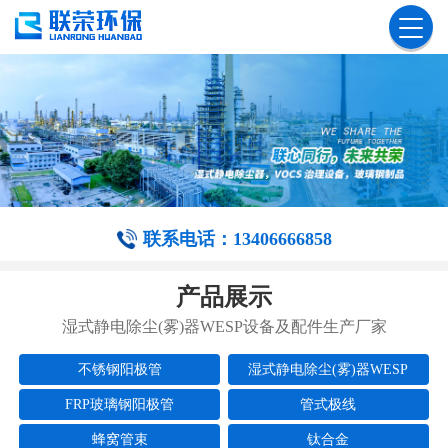
联系电话：13406666858
产品展示
湿式静电除尘(雾)器WESP设备及配件生产厂家
不锈钢阳极管
湿式静电除尘(雾)器WESP
FRP玻璃钢阳极管
管式极线
蜂窝管束
钛合金