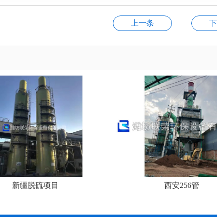
上一条
新疆脱硫项目
西安256管