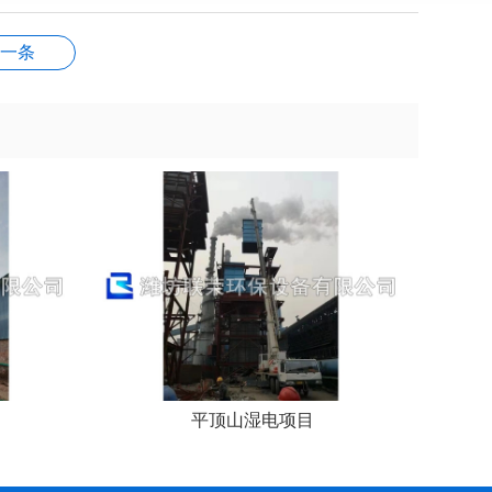
下一条
平顶山湿电项目