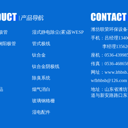
潍坊联荣环保设备
极管
湿式静电除尘(雾)器WESP
手机：吕经理134066
璃钢阳极管
管式极线
李经理1356269
钛合金
座机：0536-43998
传真：0536-46865
钛合金阴极线
网址：www.lrhbsb.
除臭系统
wflrhbsb@126.com
品
烟气消白
地址：山东省潍坊
道与新安路路口东1
玻璃钢格栅
湿电配件