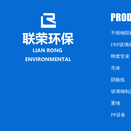
不锈钢阳
FRP玻
蜂窝管束
壳体
阴极线
玻璃钢制
重锤
PP设备