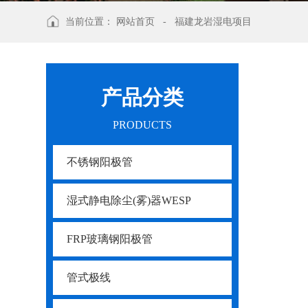
当前位置：
网站首页
-
福建龙岩湿电项目
产品分类
PRODUCTS
不锈钢阳极管
湿式静电除尘(雾)器WESP
FRP玻璃钢阳极管
管式极线