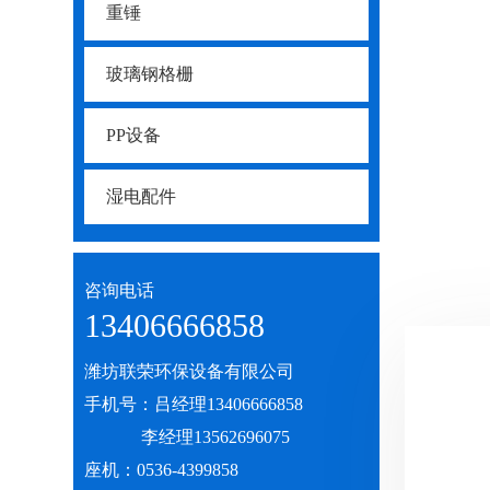
重锤
玻璃钢格栅
PP设备
湿电配件
咨询电话
13406666858
潍坊联荣环保设备有限公司
手机号：吕经理13406666858
李经理13562696075
座机：0536-4399858